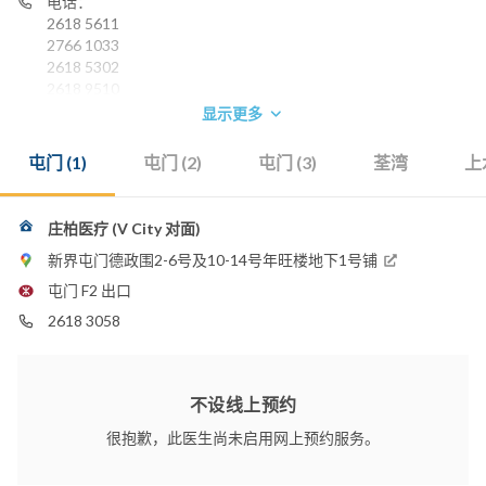
电话：
2618 5611
2766 1033
2618 5302
2618 9510
2866 9633
显示更多
2618 0266
2618 9510
屯门 (1)
屯门 (2)
屯门 (3)
荃湾
上
2618 0888
2618 3805
2618 3197
庄柏医疗 (V City 对面)
2613 2963
新界屯门德政围2-6号及10-14号年旺楼地下1号铺
2618 3058
屯门 F2 出口
2618 3058
不设线上预约
很抱歉，此医生尚未启用网上预约服务。