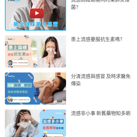
菌？
患上流感要服抗生素嗎？
分清流感與感冒 及時求醫免
傳染
流感非小事 新舊藥物知多啲