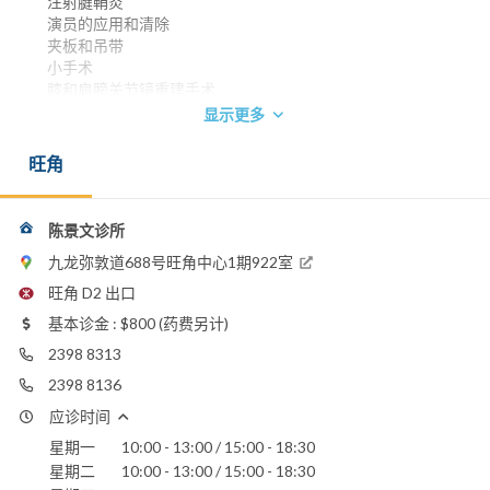
注射腱鞘炎
演员的应用和清除
夹板和吊带
小手术
膝和肩膀关节镜重建手术
全髋关节和膝关节置换术
显示更多
骨折固定术
嵴柱手术
旺角
神经压迫减压
香港中文大学内外全科医学士 1994
英国爱丁堡皇家外科医学院院士 1998
陈景文诊所
香港骨科医学院院士 2002
九龙弥敦道688号旺角中心1期922室
英国爱丁堡皇家外科医学院院士(骨科) 2002
旺角 D2 出口
香港医学专科学院院士 (骨科) 2002
基本诊金 : $800 (药费另计)
电话：
2398 8313
2398 8313
2298 8136
2398 8136
电邮：
应诊时间
henrykmchan@yahoo.com.hk
星期一
10:00 - 13:00 / 15:00 - 18:30
星期二
10:00 - 13:00 / 15:00 - 18:30