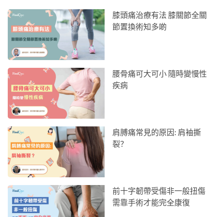
膝頭痛治療有法 膝關節全關
節置換術知多啲
腰骨痛可大可小 隨時變慢性
疾病
肩膊痛常見的原因: 肩袖撕
裂？
前十字韌帶受傷非一般扭傷
需靠手術才能完全康復