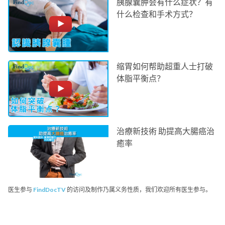
胰腺囊肿会有什么症状？有
什么检查和手术方式？
缩胃如何帮助超重人士打破
体脂平衡点？
治療新技術 助提高大腸癌治
癒率
医生参与
FindDocTV
的访问及制作乃属义务性质，我们欢迎所有医生参与。