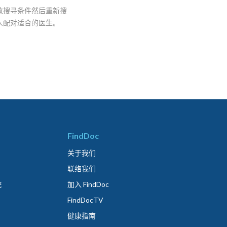
改搜寻条件然后重新搜
人配对适合的医生。
FindDoc
关于我们
联络我们
院
加入 FindDoc
FindDocTV
健康指南