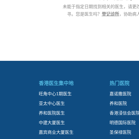
未能于指定日期找到相关的医生，请更
寻。您是医生吗？
登记诊所
，协助病
香港医生集中地
热门医院
旺角中心1期医生
嘉诺撒医院
亚太中心医生
养和医院
养和医院医生
香港浸信会医
中建大厦医生
明德国际医院
嘉宾商业大厦医生
圣保禄医院