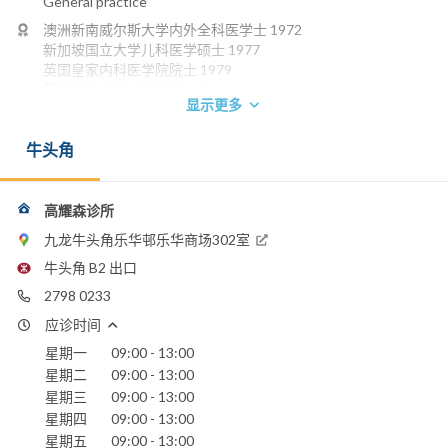
General practice
澳洲新南威尔斯大学内外全科医学士 1972
新加坡国立大学儿科医学硕士 1977
英国皇家内科医学院院士 1979
英国伦敦大学儿科文凭 1980
显示更多
英国格拉斯哥皇家医学院内科荣授院士 1989
香港儿科医学院院士
牛头角
香港医学专科学院院士(儿科)
电话：
2798 0233
高耀森诊所
嘉诺撒医院
九龙牛头角乐华邨乐华商场302室
养和医院
牛头角 B2 出口
香港港安医院 - 司徒拔道
圣保禄医院
2798 0233
应诊时间
星期一
09:00 - 13:00
星期二
09:00 - 13:00
星期三
09:00 - 13:00
星期四
09:00 - 13:00
星期五
09:00 - 13:00