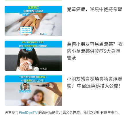
兒童癌症，逆境中抱持希望
為何小朋友容易患流感？ 提
防小童流感併發症5大身體
警號
小朋友感冒發燒會唔會燒壞
腦？ 中醫退燒秘技大公開！
医生参与
FindDocTV
的访问及制作乃属义务性质，我们欢迎所有医生参与。