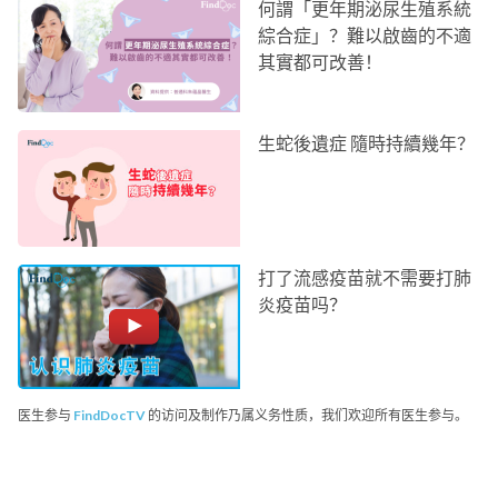
何謂「更年期泌尿生殖系統
綜合症」？難以啟齒的不適
其實都可改善！
生蛇後遺症 隨時持續幾年？
打了流感疫苗就不需要打肺
炎疫苗吗？
医生参与
FindDocTV
的访问及制作乃属义务性质，我们欢迎所有医生参与。