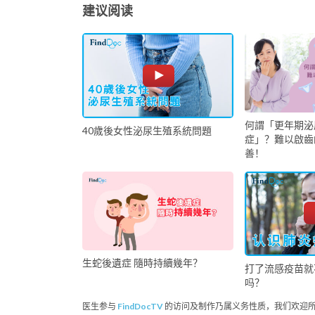
建议阅读
何謂「更年期泌
40歲後女性泌尿生殖系統問題
症」？難以啟齒
善！
生蛇後遺症 隨時持續幾年？
打了流感疫苗就
吗？
医生参与
FindDocTV
的访问及制作乃属义务性质，我们欢迎