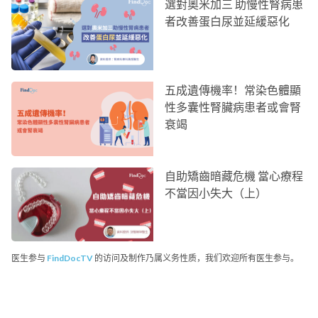
選對奧米加三 助慢性腎病患
者改善蛋白尿並延緩惡化
五成遺傳機率！常染色體顯
性多囊性腎臟病患者或會腎
衰竭
自助矯齒暗藏危機 當心療程
不當因小失大（上）
医生参与
FindDocTV
的访问及制作乃属义务性质，我们欢迎所有医生参与。