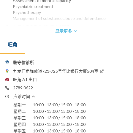
Assessment of mental capacity
Psychiatric treatment
Psychotherapy
Management of substance abuse and defendance
香港大学内外全科医学士 1977
显示更多
英国皇家精神科医学院院士 1983
香港精神科医学院院士 1990
旺角
香港医学专科学院院士 (精神科) 1993
电话：
2789 0622
黎守信诊所
电邮：
九龙旺角弥敦道721-725号华比银行大厦504室
psyhealth78@yahoo.com
旺角 A1 出口
香港浸信会医院
2789 0622
香港港安医院 - 司徒拔道
圣德肋撒医院
应诊时间
星期一
10:00 - 13:00 / 15:00 - 18:00
星期二
10:00 - 13:00 / 15:00 - 18:00
星期三
10:00 - 13:00 / 15:00 - 18:00
星期四
10:00 - 13:00 / 15:00 - 18:00
星期五
10:00 - 13:00 / 15:00 - 18:00