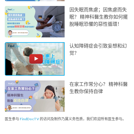
因失眠而焦慮；因焦慮而失
眠？ 精神科醫生教你如何擺
脫睡眠恐懼的惡性循環！
认知障碍症会引致妄想和幻
觉？
在家工作常分心？ 精神科醫
生教你保持自律
医生参与
FindDocTV
的访问及制作乃属义务性质，我们欢迎所有医生参与。