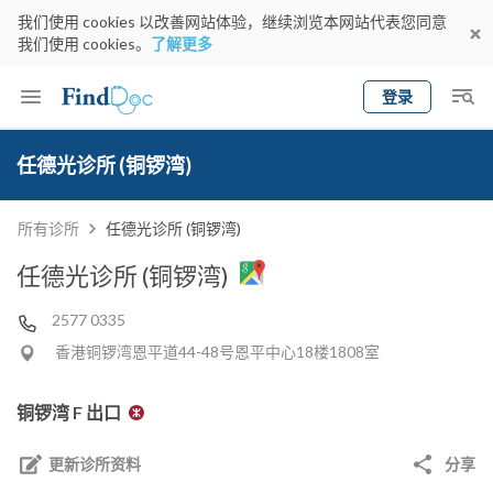
我们使用 cookies 以改善网站体验，继续浏览本网站代表您同意
我们使用 cookies。
了解更多
登录
Keyword
预约医生
任德光诊所 (铜锣湾)
gender
wknd[
专科
选择地区
预约日期
所有诊所
任德光诊所 (铜锣湾)
任德光诊所 (铜锣湾)
2577 0335
香港铜锣湾恩平道44-48号恩平中心18楼1808室
铜锣湾 F 出口
更新诊所资料
分享