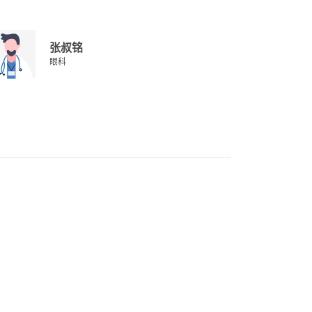
张叔铭
眼科