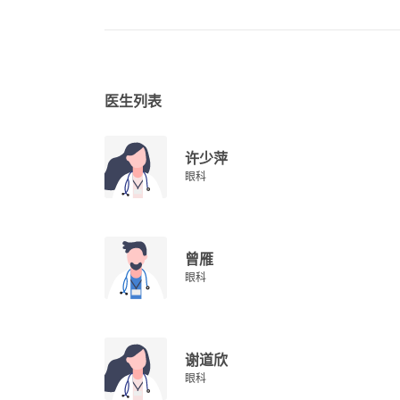
医生列表
许少萍
眼科
曾雁
眼科
谢道欣
眼科