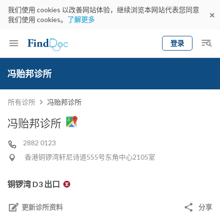
我们使用 cookies 以改善网站体验，继续浏览本网站代表您同意
我们使用 cookies。
了解更多
登录
Keyword
预约医生
冯贻邦诊所
gender
wknd[
专科
选择地区
预约日期
所有诊所
冯贻邦诊所
冯贻邦诊所
2882 0123
香港铜锣湾轩尼诗道555号东角中心2105室
铜锣湾 D3 出口
更新诊所资料
分享