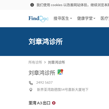
我们使用 cookies 以改善网站体验，继续浏览本
搜寻医生
健康学堂
医疗
刘章鸿诊所
所有诊所
刘章鸿诊所
刘章鸿诊所
2492 5637
新界荃湾路德围54号嘉新大厦地下
荃湾 A3 出口