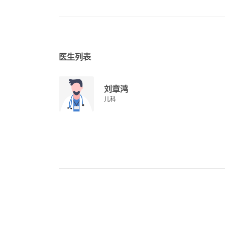
医生列表
刘章鸿
儿科