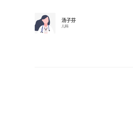
汤子芬
儿科