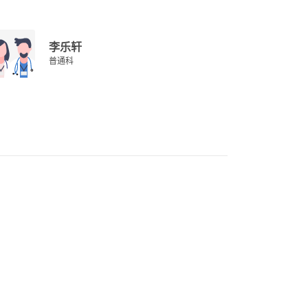
李乐轩
普通科