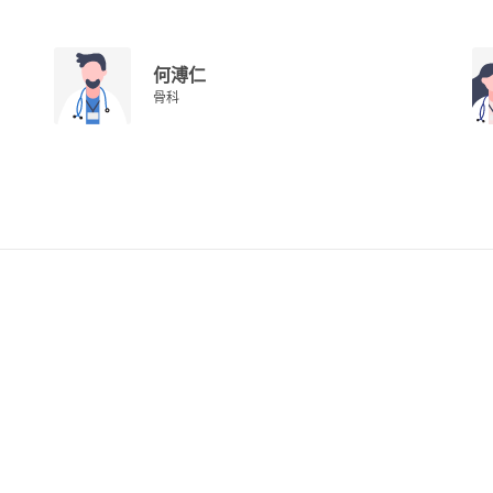
何溥仁
骨科