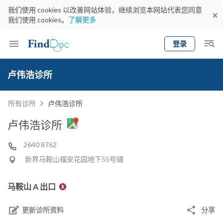
我们使用 cookies 以改善网站体验，继续浏览本网站代表您同意
我们使用 cookies。
了解更多
登录
Keyword
预约医生
卢伟浩诊所
gender
wknd[
专科
选择地区
预约日期
所有诊所
卢伟浩诊所
卢伟浩诊所
2640 8762
新界马鞍山福安花园地下55号铺
马鞍山 A 出口
更新诊所资料
分享