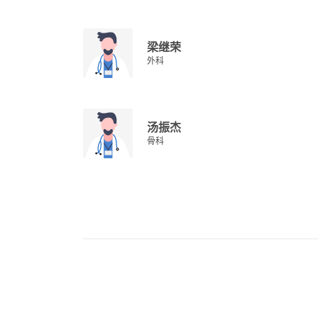
梁继荣
外科
汤振杰
骨科