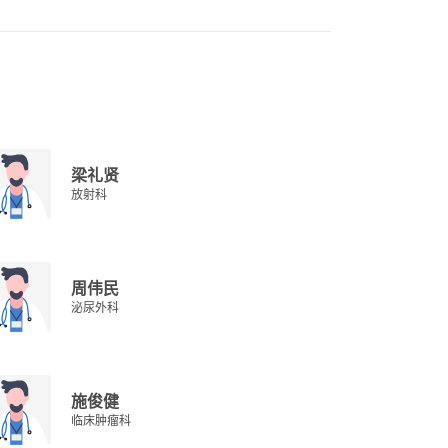
梁礼贤
放射科
周伟民
泌尿外科
施俊健
临床肿瘤科