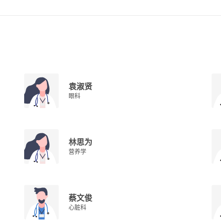
袁淑贤
眼科
林思为
营养学
蔡文俊
心脏科