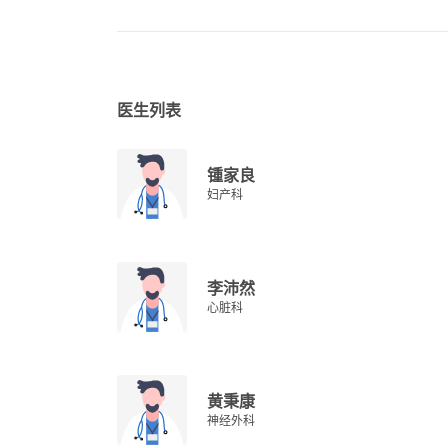
医生列表
锺家良
妇产科
李沛然
心脏科
黄秉康
神经外科