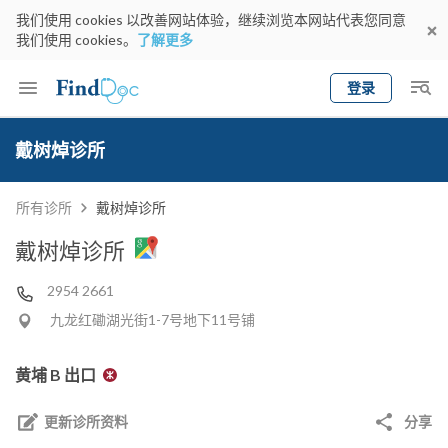
我们使用 cookies 以改善网站体验，继续浏览本网站代表您同意
我们使用 cookies。
了解更多
登录
Keyword
预约医生
戴树焯诊所
gender
wknd[
专科
选择地区
预约日期
所有诊所
戴树焯诊所
戴树焯诊所
2954 2661
九龙红磡湖光街1-7号地下11号铺
黄埔 B 出口
更新诊所资料
分享