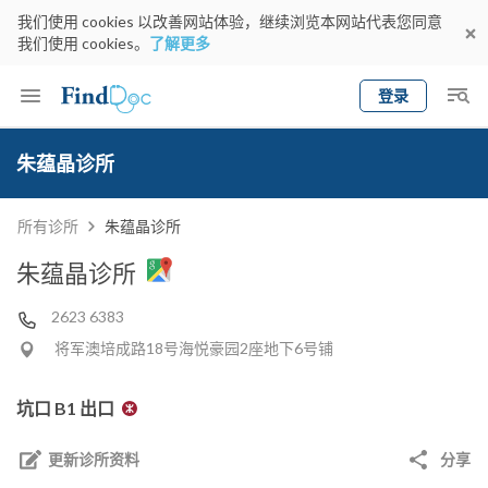
我们使用 cookies 以改善网站体验，继续浏览本网站代表您同意
我们使用 cookies。
了解更多
登录
Keyword
预约医生
朱蕴晶诊所
gender
wknd[
专科
选择地区
预约日期
所有诊所
朱蕴晶诊所
朱蕴晶诊所
2623 6383
将军澳培成路18号海悦豪园2座地下6号铺
坑口 B1 出口
更新诊所资料
分享