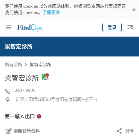
我们使用 cookies 以改善网站体验，继续浏览本网站代表您同意
我们使用 cookies。
了解更多
登录
Keyword
预约医生
梁智宏诊所
gender
wknd[
专科
选择地区
预约日期
所有诊所
梁智宏诊所
梁智宏诊所
2637 9880
新界沙田银城街23号愉田苑愉瑞阁A座平台
第一城 A 出口
更新诊所资料
分享