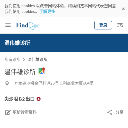
我们使用 cookies 以改善网站体验，继续浏览本网站代表您同意
我们使用 cookies。
了解更多
登录
Keyword
预约医生
温伟雄诊所
gender
wknd[
专科
选择地区
预约日期
所有诊所
温伟雄诊所
温伟雄诊所
九龙尖沙咀金巴利道25号长利商业大厦604室
尖沙咀 B2 出口
更新诊所资料
分享