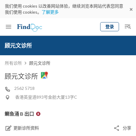
我们使用 cookies 以改善网站体验，继续浏览本网站代表您同意
我们使用 cookies。
了解更多
登录
Keyword
预约医生
顾元文诊所
gender
wknd[
专科
选择地区
预约日期
所有诊所
顾元文诊所
顾元文诊所
2562 5718
香港英皇道893号金舫大厦13字C
鲗鱼涌 B 出口
更新诊所资料
分享