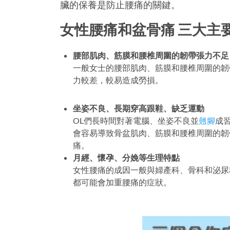
臟的保養是防止腰痛的關鍵。
女性腰痛和盆骨痛 三大主
腰部肌肉、筋膜和腰椎周圍的韌帶張力不足
一般女士的腰部肌肉、筋膜和腰椎周圍的韌
力較差，較易造成勞損。
坐姿不良、長期穿高跟鞋、缺乏運動
OL們長時間對著電腦、坐姿不良並
翹腳
成
會容易導致骨盆肌肉、筋膜和腰椎周圍的韌
痛。
月經、懷孕、分娩等生理特點
女性腰痛的成因一般與婦產科、骨科和泌尿
都可能會加重腰痛的症狀。