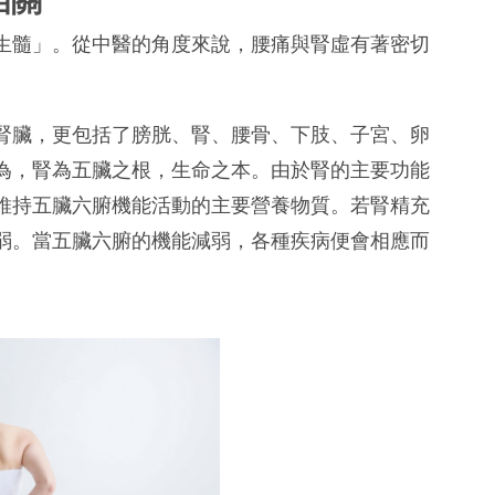
生髓」。從中醫的角度來說，腰痛與腎虛有著密切
腎臟，更包括了膀胱、腎、腰骨、下肢、子宮、卵
為，腎為五臟之根，生命之本。由於腎的主要功能
維持五臟六腑機能活動的主要營養物質。若腎精充
弱。當五臟六腑的機能減弱，各種疾病便會相應而