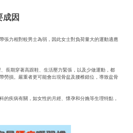
要成因
帶張力相對較男士為弱，因此女士對負荷量大的運動適應
習、長期穿著高跟鞋、生活壓力緊張，以及少做運動，都
帶勞損。嚴重者更可能會出現骨盆及腰椎錯位，導致盆骨
科的疾病有關，如女性的月經、懷孕和分娩等生理特點，