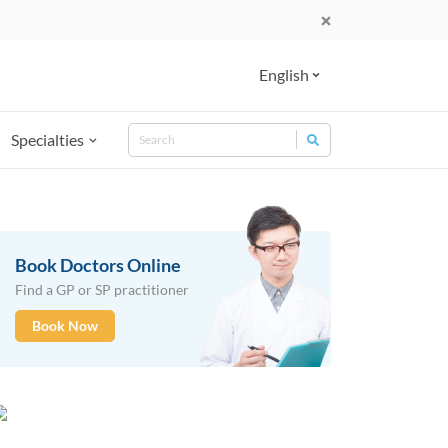
English
Search
Specialties
Search for:
Book Doctors Online
Find a GP or SP practitioner
Book Now