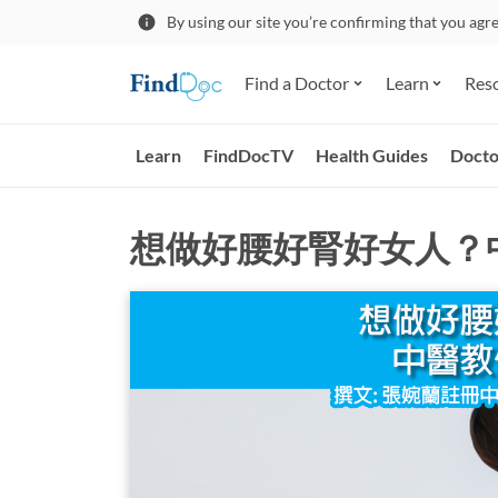
By using our site you’re confirming that you agr
Find a Doctor
Learn
Res
Learn
FindDocTV
Health Guides
Docto
想做好腰好腎好女人？