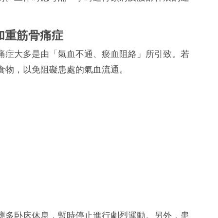
。
加重筋骨痛症
痛症大多是由「氣血不通、瘀血阻絡」所引致。若
食物，以免阻礙患處的氣血流通。
應多卧床休息，暫時停止進行劇烈運動。另外，患