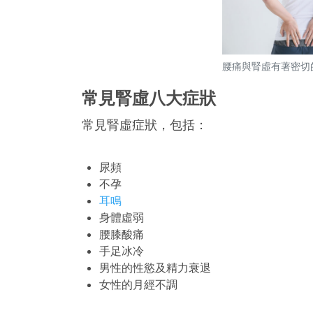
腰痛與腎虛有著密切
常見腎虛八大症狀
常見腎虛症狀，包括：
尿頻
不孕
耳鳴
身體虛弱
腰膝酸痛
手足冰冷
男性的性慾及精力衰退
女性的月經不調