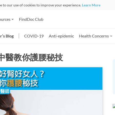
ee to our use of cookies to improve your experience.
Learn More
ources
FindDoc Club
r’s Blog
COVID-19
Anti-epidemic
Health Concerns
中醫教你護腰秘技