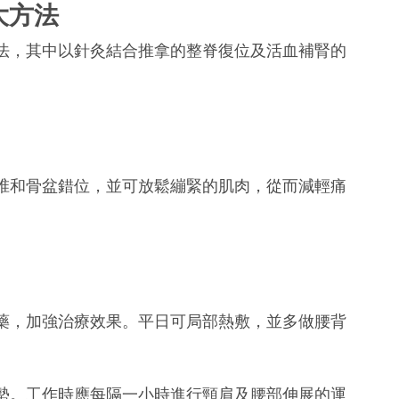
大方法
法，其中以針灸結合推拿的整脊復位及活血補腎的
椎和骨盆錯位，並可放鬆繃緊的肌肉，從而減輕痛
藥，加強治療效果。平日可局部熱敷，並多做腰背
勢。工作時應每隔一小時進行頸肩及腰部伸展的運