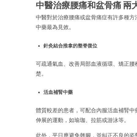
中醫治療腰痛和盆骨痛 兩
中醫對於治療腰痛或盆骨痛症有許多種方
中藥最為見效。
針灸結合推拿的整脊復位
可疏通氣血、改善局部血液循環、矯正腰
楚。
活血補腎中藥
體質較差的患者，可配合內服活血補腎中
伸展的運動，如瑜珈、拉筋或游泳等。
此外，平日應避免翹腳，並糾正不良的姿