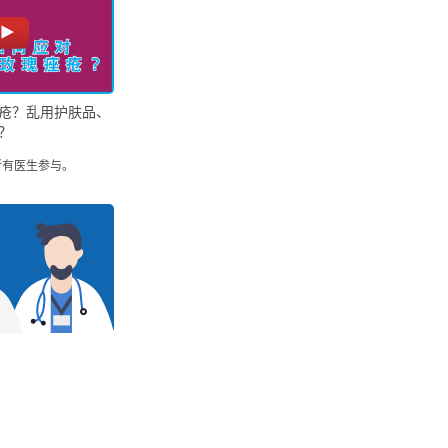
疮？乱用护肤品、
？
所有医生参与。