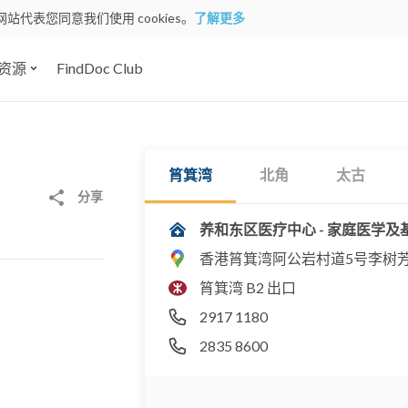
网站代表您同意我们使用 cookies。
了解更多
资源
FindDoc Club
筲箕湾
北角
太古
分享
养和东区医疗中心 - 家庭医学
香港筲箕湾阿公岩村道5号李树芳
筲箕湾 B2 出口
2917 1180
2835 8600