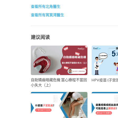
查看所有北角醫生
查看所有筲箕湾醫生
建议阅读
自助矯齒暗藏危機 當心療程不當因
HPV疫苗 (子宫
小失大（上）