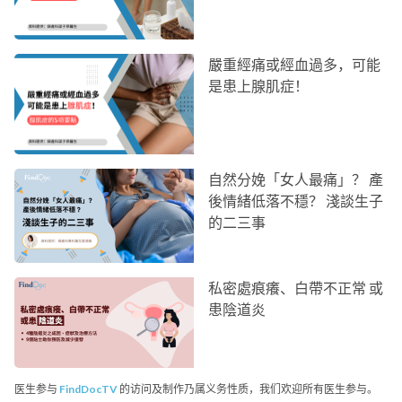
嚴重經痛或經血過多，可能
是患上腺肌症！
自然分娩「女人最痛」？ 產
後情緒低落不穩？ 淺談生子
的二三事
私密處痕癢、白帶不正常 或
患陰道炎
医生参与
FindDocTV
的访问及制作乃属义务性质，我们欢迎所有医生参与。