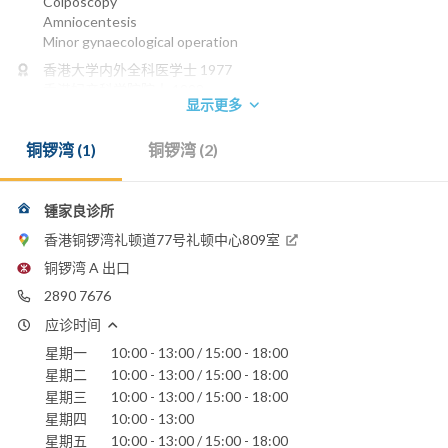
Colposcopy
Amniocentesis
Minor gynaecological operation
香港大学内外全科医学士 1977
香港妇产科学院院士 1993
显示更多
香港医学专科学院院士 (妇产科) 1993
英国皇家妇产科医学院荣授院士 1997
铜锣湾 (1)
铜锣湾 (2)
电话：
2890 7676
电邮：
锺家良诊所
chung_kl@hotmail.com
香港铜锣湾礼顿道77号礼顿中心809室
嘉诺撒医院
铜锣湾 A 出口
养和医院
2890 7676
香港浸信会医院
明德国际医院
应诊时间
圣保禄医院
星期一
10:00 - 13:00 / 15:00 - 18:00
星期二
10:00 - 13:00 / 15:00 - 18:00
星期三
10:00 - 13:00 / 15:00 - 18:00
星期四
10:00 - 13:00
星期五
10:00 - 13:00 / 15:00 - 18:00