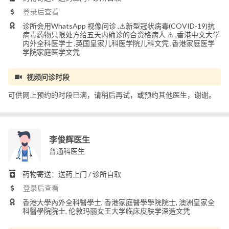
登录后查看
诊所会用WhatsApp 视像问诊 ,⚠️新型冠状病毒(COVID-19)抗
病毒药物只限处方给五天内确诊的合资格病人 ⚠️ ,香港中文大学
内外全科医学士 ,英国皇家儿科医学院儿科文凭 ,香港家庭医学
学院家庭医学文凭
视频问诊时段
可供网上预约的时段已满，请稍后再试，或预约其他医生，谢谢。
李俊辉医生
普通科医生
药物寄送：送药上门 / 诊所自取
登录后查看
香港大學內外全科醫學士, 香港家庭醫學學院院士, 澳洲皇家全
科醫學院院士, 伦敦玛丽女王大学临床皮肤学深造文凭